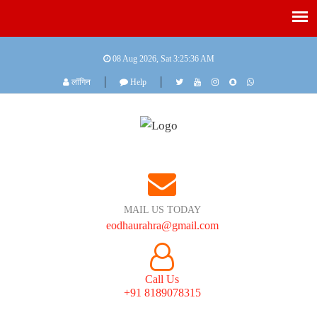
08 Aug 2026, Sat
3:25:36 AM
|
|
लॉगिन
Help
MAIL US TODAY
eodhaurahra@gmail.com
Call Us
+91 8189078315