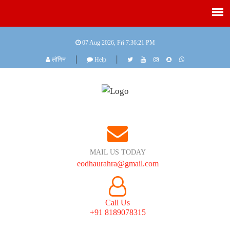
07 Aug 2026, Fri
7:36:21 PM
|
|
लॉगिन
Help
MAIL US TODAY
eodhaurahra@gmail.com
Call Us
+91 8189078315