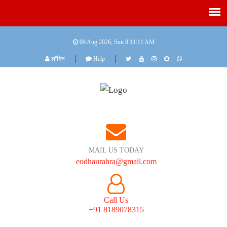
09 Aug 2026, Sun
8:11:11 AM
|
|
लॉगिन
Help
MAIL US TODAY
eodhaurahra@gmail.com
Call Us
+91 8189078315