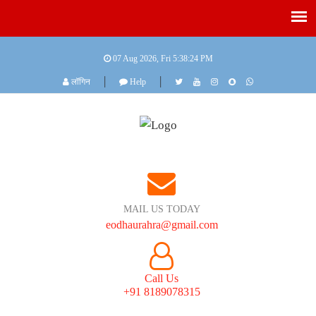
07 Aug 2026, Fri
5:38:24 PM
|
|
लॉगिन
Help
MAIL US TODAY
eodhaurahra@gmail.com
Call Us
+91 8189078315